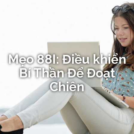
Mẹo 88I: Điều khiển
Bí Thần Để Đoạt
Chiên