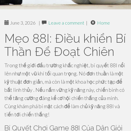
June 3, 2026
|
Leave a comment
|
Home
Mẹo 88I: Điều khiển Bí
Thần Để Đoạt Chiên
Trong thế giới đấu trường khắc nghiệt, bí quyết 88I nổi
lên như một vũ khí tối quan trọng. Nó đơn thuần là một
kỹ thuật đơn giản, mà còn là một khoa học phức tạp để
bắt linh thủy . Nếu nắm vững kỹ năng này, chiến binh có
thể tăng cường đáng kể cơ hội chiến thắng của mình.
Cùng khám phá bí mật cách để làm chủ kỹ năng 88I và
tiến tới chiến thắng!
Bí Quyết Chơi Game 88I Của Dân Giỏi